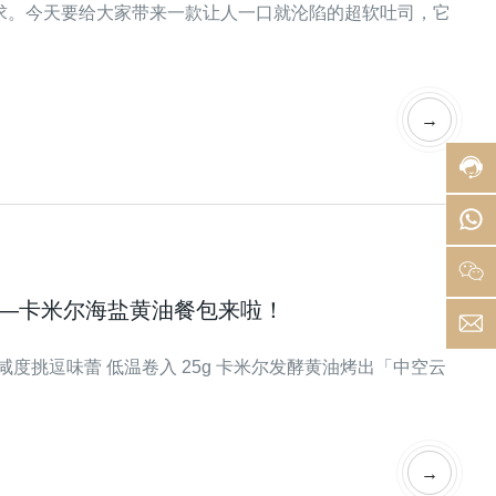
求。今天要给大家带来一款让人一口就沦陷的超软吐司，它
客
服
热
线:
400-
→
0750
080
服
务
8
时
间:
8:00
-
——卡米尔海盐黄油餐包来啦！
24:0
h
t
 精准咸度挑逗味蕾 低温卷入 25g 卡米尔发酵黄油烤出「中空云
→