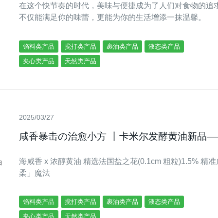
在这个快节奏的时代，美味与便捷成为了人们对食物的追
不仅能满足你的味蕾，更能为你的生活增添一抹温馨。
馅料类产品
搅打类产品
裹油类产品
液态类产品
夹心类产品
天然类产品
2025/03/27
咸香暴击の治愈小方 丨卡米尔发酵黄油新品
海咸香 x 浓醇黄油 精选法国盐之花(0.1cm 粗粒)1.5%
柔」魔法
馅料类产品
搅打类产品
裹油类产品
液态类产品
夹心类产品
天然类产品